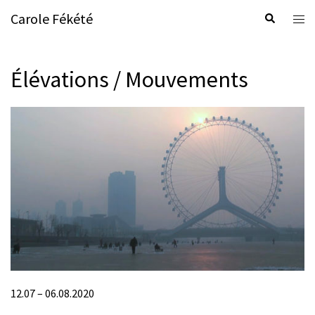
Skip
Carole Fékété
Search
Tog
to
men
content
Élévations / Mouvements
12.07 – 06.08.2020