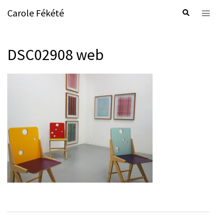
Aller
Carole Fékété
Rechercher
Ouvr
au
le
contenu
men
DSC02908 web