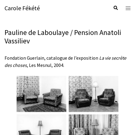
Aller
Carole Fékété
Rechercher
Ouvr
au
le
contenu
men
Pauline de Laboulaye / Pension Anatoli
Vassiliev
Fondation Guerlain, catalogue de l’exposition
La vie secrète
des choses
, Les Mesnul, 2004.