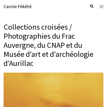
Aller
Carole Fékété
Rechercher
Ouvr
au
le
contenu
men
Collections croisées /
Photographies du Frac
Auvergne, du CNAP et du
Musée d’art et d’archéologie
d’Aurillac