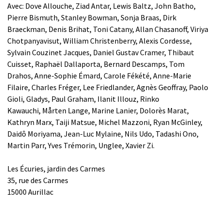
Avec: Dove Allouche, Ziad Antar, Lewis Baltz, John Batho,
Pierre Bismuth, Stanley Bowman, Sonja Braas, Dirk
Braeckman, Denis Brihat, Toni Catany, Allan Chasanoff, Viriya
Chotpanyavisut, William Christenberry, Alexis Cordesse,
Sylvain Couzinet Jacques, Daniel Gustav Cramer, Thibaut
Cuisset, Raphaël Dallaporta, Bernard Descamps, Tom
Drahos, Anne-Sophie Émard, Carole Fékété, Anne-Marie
Filaire, Charles Fréger, Lee Friedlander, Agnès Geoffray, Paolo
Gioli, Gladys, Paul Graham, Ilanit Illouz, Rinko
Kawauchi, Mårten Lange, Marine Lanier, Dolorès Marat,
Kathryn Marx, Taiji Matsue, Michel Mazzoni, Ryan McGinley,
Daidô Moriyama, Jean-Luc Mylaine, Nils Udo, Tadashi Ono,
Martin Parr, Yves Trémorin, Unglee, Xavier Zi.
Les Écuries, jardin des Carmes
35, rue des Carmes
15000 Aurillac